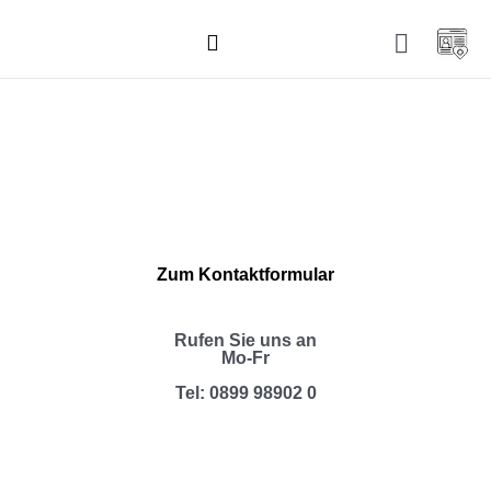
Ärzte und Therapeuten
Patienteninformation
Schlaflabor München
Zum Kontaktformular
Rufen Sie uns an
Mo-Fr
Tel: 0899 98902 0